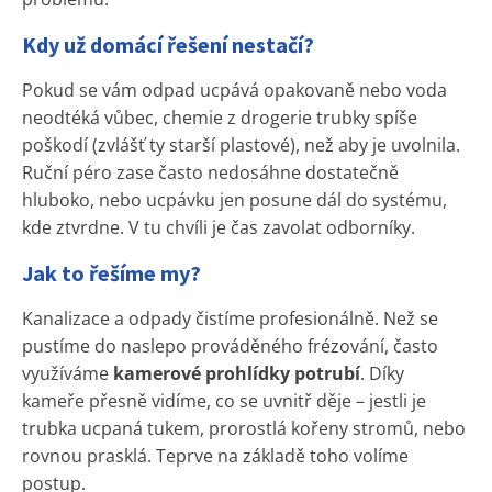
Kdy už domácí řešení nestačí?
Pokud se vám odpad ucpává opakovaně nebo voda
neodtéká vůbec, chemie z drogerie trubky spíše
poškodí (zvlášť ty starší plastové), než aby je uvolnila.
Ruční péro zase často nedosáhne dostatečně
hluboko, nebo ucpávku jen posune dál do systému,
kde ztvrdne. V tu chvíli je čas zavolat odborníky.
Jak to řešíme my?
Kanalizace a odpady čistíme profesionálně. Než se
pustíme do naslepo prováděného frézování, často
využíváme
kamerové prohlídky potrubí
. Díky
kameře přesně vidíme, co se uvnitř děje – jestli je
trubka ucpaná tukem, prorostlá kořeny stromů, nebo
rovnou prasklá. Teprve na základě toho volíme
postup.