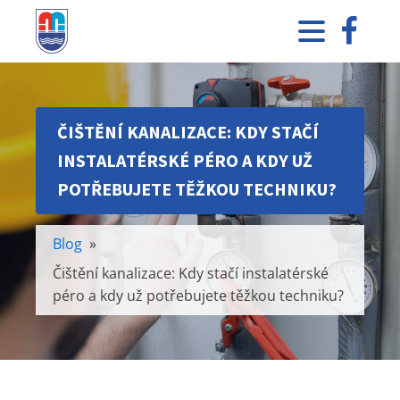
ČIŠTĚNÍ KANALIZACE: KDY STAČÍ
INSTALATÉRSKÉ PÉRO A KDY UŽ
POTŘEBUJETE TĚŽKOU TECHNIKU?
Blog
»
Čištění kanalizace: Kdy stačí instalatérské
péro a kdy už potřebujete těžkou techniku?