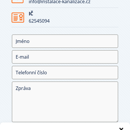
info@instalace-kanalizace.cz
IČ
62545094
Souhlasím se zásadami
ochrany osobních údajů
.